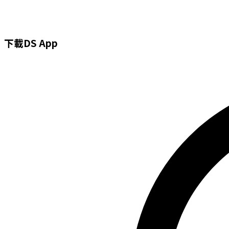
Search
Skip
...
to
content
下載DS App