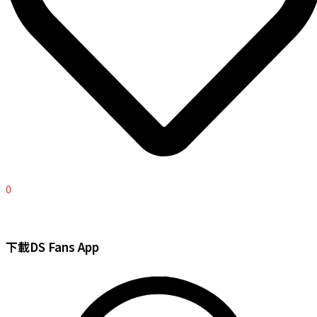
0
下載DS Fans App