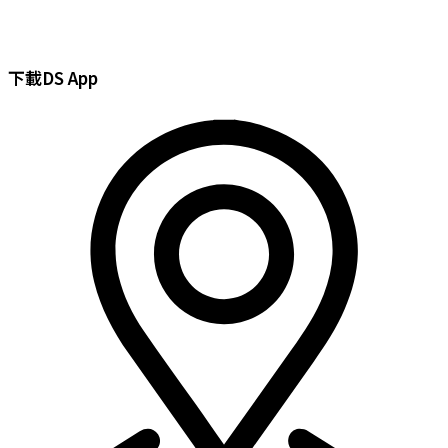
Search
Skip
...
to
content
下載DS App