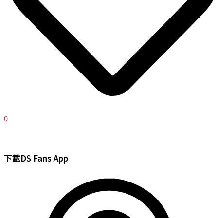
0
下載DS Fans App