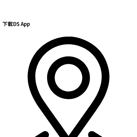
Skip
to
content
下載DS App