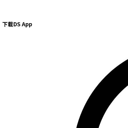
Search
Skip
...
to
content
下載DS App