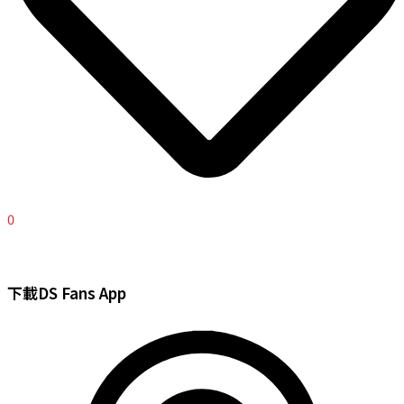
0
下載DS Fans App