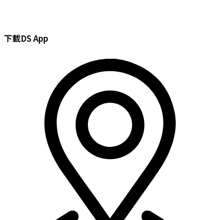
Search
大
Skip
Original
Current
...
生
to
price
price
$1000
content
was:
is:
實
下載DS App
$1,000.00.
$950.00.
體
禮
券
數
量